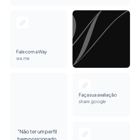
Fale com a Way
wa.me
Faça sua avaliação
share.google
"Não ter um perfil
bem posicionado