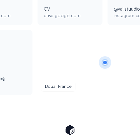
CV
@val.stuudi
e.com
drive.google.com
instagram.
 📲
Douai, France