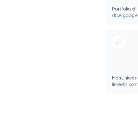
Portfolio 🎨
drive.googl
Mon LinkedIn
linkedin.com