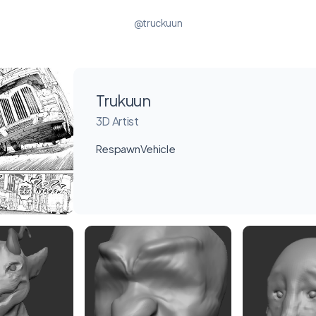
@truckuun
Trukuun
3D Artist
RespawnVehicle