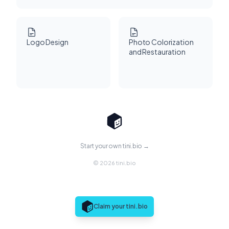
Logo Design
Photo Colorization
and Restauration
Start your own tini.bio →
© 2026 tini.bio
Claim your tini.bio