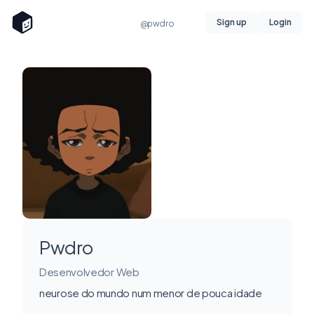
Sign up
Login
@pwdro
Pwdro
Desenvolvedor Web
neurose do mundo num menor de pouca idade