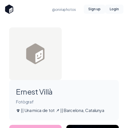
Sign up
Login
@oniriaphotos
Ernest Villà
Fotògraf
🍄 || Una mica de tot 📌 || Barcelona, Catalunya