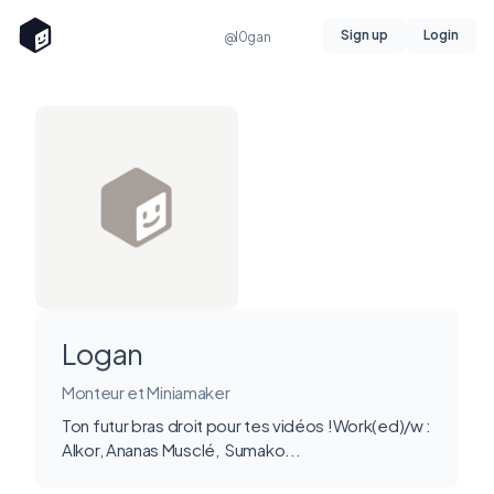
Sign up
Login
@l0gan
Logan
Monteur et Miniamaker
Ton futur bras droit pour tes vidéos !Work(ed)/w :
Alkor, Ananas Musclé, Sumako...