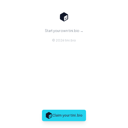
Start your own tini.bio →
© 2026 tini.bio
Claim your tini.bio