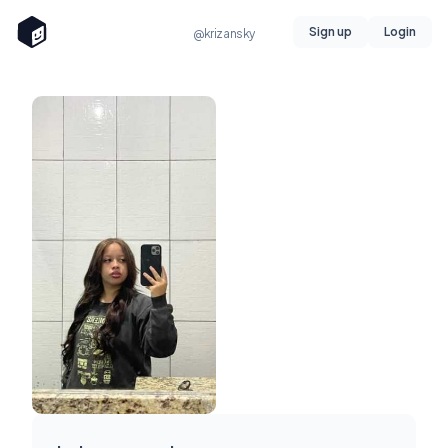
Sign up
Login
@krizansky