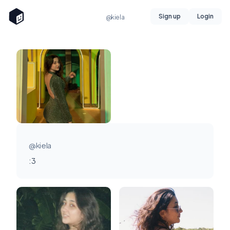
Sign up
Login
@kiela
@kiela
:3