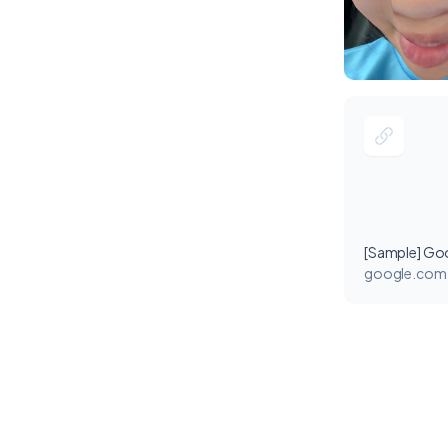
[Sample] Go
google.com