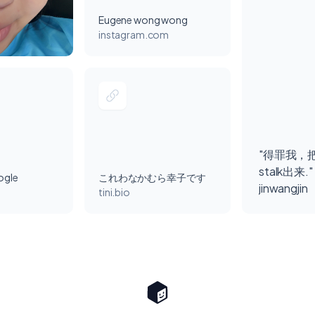
Eugene wong wong
instagram.com
"得罪我，
stalk出来."
ogle
これわなかむら幸子です
jinwangjin
tini.bio