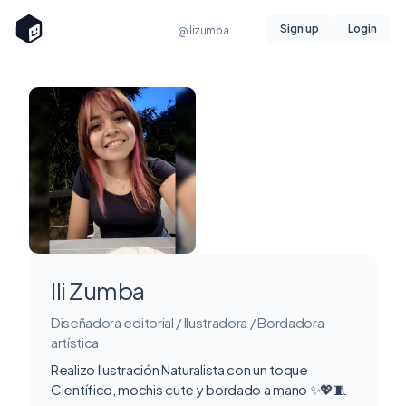
Sign up
Login
@ilizumba
Ili Zumba
Diseñadora editorial / Ilustradora / Bordadora
artística
Realizo Ilustración Naturalista con un toque
Científico, mochis cute y bordado a mano ✨💖🧵