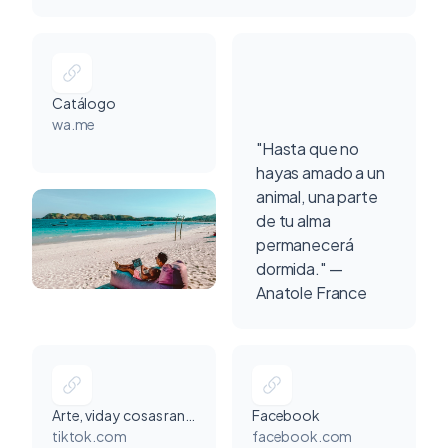
Catálogo
wa.me
"Hasta que no
hayas amado a un
animal, una parte
de tu alma
permanecerá
dormida." —
Anatole France
Arte, vida y cosas random
Facebook
tiktok.com
facebook.com