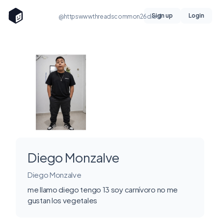
Sign up
Login
@httpswwwthreadscommon26dios1
Diego Monzalve
Diego Monzalve
me llamo diego tengo 13 soy carnívoro no me
gustan los vegetales