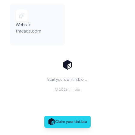
Website
threads.com
Start your own tini.bio →
© 2026 tini.bio
Claim your tini.bio