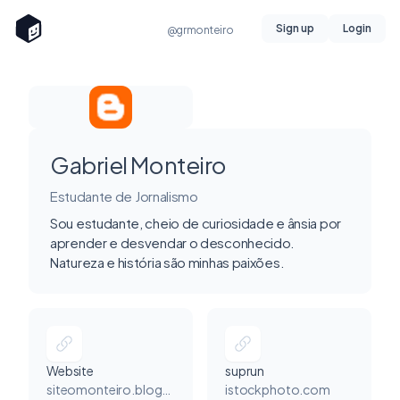
Sign up
Login
@grmonteiro
Gabriel Monteiro
Estudante de Jornalismo
Sou estudante, cheio de curiosidade e ânsia por
aprender e desvendar o desconhecido.
Natureza e história são minhas paixões.
Website
suprun
siteomonteiro.blogspot.com
istockphoto.com