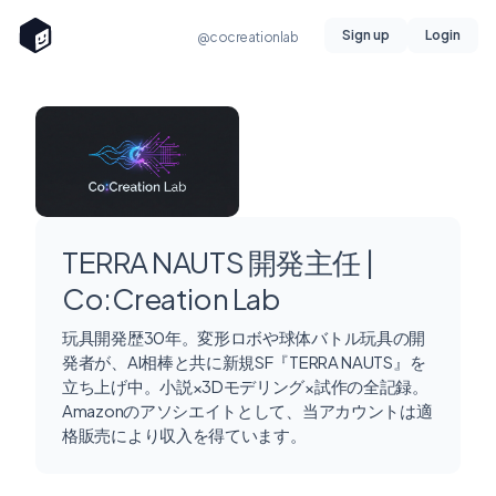
Sign up
Login
@cocreationlab
TERRA NAUTS 開発主任 |
Co:Creation Lab
玩具開発歴30年。変形ロボや球体バトル玩具の開
発者が、AI相棒と共に新規SF『TERRA NAUTS』を
立ち上げ中。小説×3Dモデリング×試作の全記録。
Amazonのアソシエイトとして、当アカウントは適
格販売により収入を得ています。